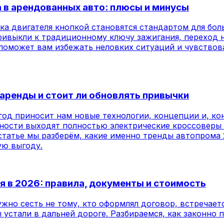
 в арендованных авто: плюсы и минусы
уска двигателя кнопкой становятся стандартом для б
привыкли к традиционному ключу зажигания, переход
 поможет вам избежать неловких ситуаций и чувствов
 аренды и стоит ли обновлять привычки
од приносит нам новые технологии, концепции и, кон
рности выходят полностью электрические кроссоверы 
статье мы разберём, какие именно тренды автопрома 
ую выгоду.
я в 2026: правила, документы и стоимость
ужно сесть не тому, кто оформлял договор, встречает
 устали в дальней дороге. Разбираемся, как законно