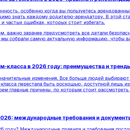
енность, особенно когда вы пользуетесь арендованны
димо знать каждому родителю-арендатору. В этой ст
и частых ошибках, которых стоит избегать.
м, важно заранее предусмотреть все детали безопасн
мы собрали самую актуальную информацию, чтобы ва
м-класса в 2026 году: преимущества и тренд
значительные изменения. Все больше людей выбирают
-класса перестала быть роскошью, доступной лишь из
ерем главные причины, по которым стоит рассмотреть 
 2026: международные требования и документ
26 году? Международные правила и требования посто