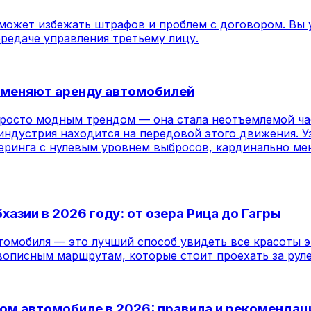
ожет избежать штрафов и проблем с договором. Вы у
редаче управления третьему лицу.
да меняют аренду автомобилей
ь просто модным трендом — она стала неотъемлемой 
ндустрия находится на передовой этого движения. Уз
ринга с нулевым уровнем выбросов, кардинально мен
зии в 2026 году: от озера Рица до Гагры
втомобиля — это лучший способ увидеть все красоты 
вописным маршрутам, которые стоит проехать за руле
ном автомобиле в 2026: правила и рекомендац