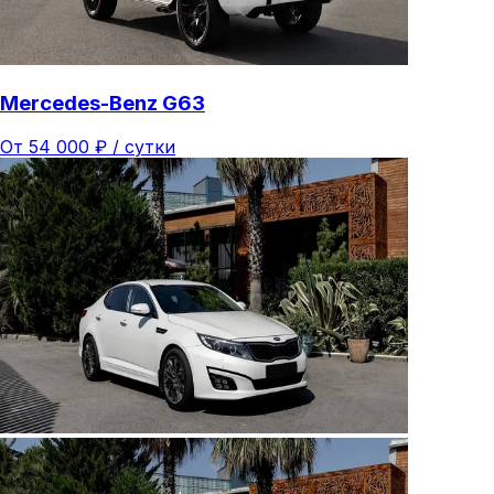
Mercedes-Benz G63
От
54 000
₽ /
сутки