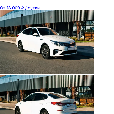
От
18 000
₽ /
сутки