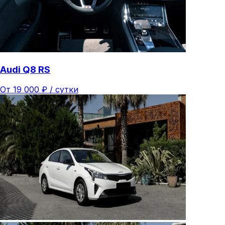
Audi Q8 RS
От
19 000
₽ /
сутки