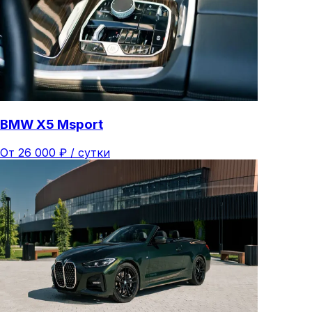
BMW X5 Msport
От
26 000
₽ /
сутки