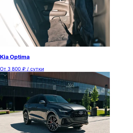
Kia Optima
От
3 800
₽ /
сутки