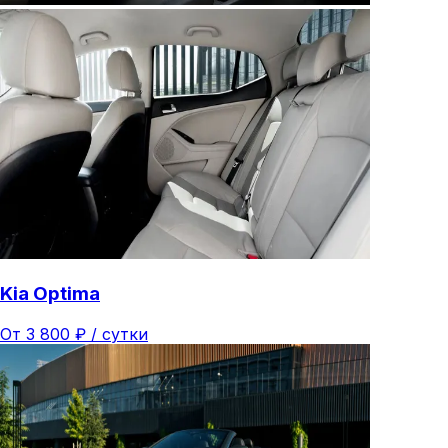
Kia Optima
От
3 800
₽ /
сутки