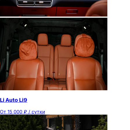
Li Auto Li9
От
15 000
₽ /
сутки