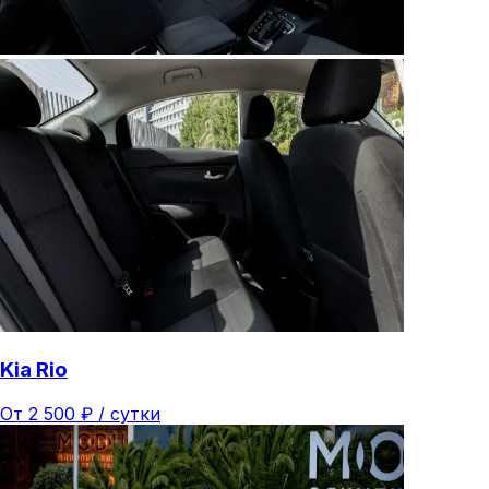
Kia Rio
От
2 500
₽ /
сутки