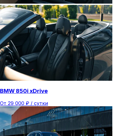
BMW 850i xDrive
От
29 000
₽ /
сутки