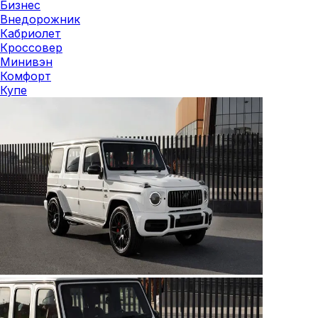
Бизнес
Внедорожник
Кабриолет
Кроссовер
Минивэн
Комфорт
Купе